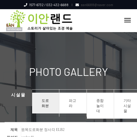
1577-6732 / 032-432-6688
ean6688@naver.com
tog
nav
PHOTO GALLERY
시설물
도로
파고
종합
기타
화분
라
놀이
시설
대
물
제목
원목도로화분 정사각 ELB2