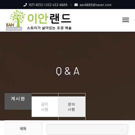
1577-6732 / 032-432-6688
ean6688@naver.com
tog
nav
Q & A
게시판
공지
문의
사항
사항
제목