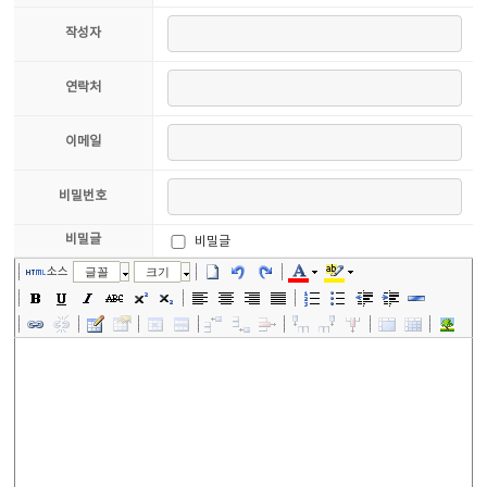
작성자
연락처
이메일
비밀번호
비밀글
비밀글
소스
글꼴
크기